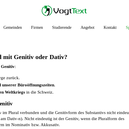
Gemeinden
Firmen
Studierende
Angebot
Kontakt
S
mit Genitiv oder Dativ?
n
Genitiv
:
rge zurück.
 unserer Büroöffnungszeiten
.
en Weltkriegs
in die Schweiz.
nitiv
v im Plural verbunden und die Genitivform des Substantivs nicht eindeut
m Dativ-n). Nicht eindeutig ist der Genitiv, wenn die Pluralform des
form im Nominativ bzw. Akkusativ.