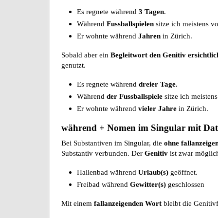
Es regnete während
3 Tagen
.
Während
Fussballspielen
sitze ich meistens v
Er wohnte während
Jahren
in Zürich.
Sobald aber ein
Begleitwort den Genitiv ersichtli
genutzt.
Es regnete während
dreier Tage.
Während
der Fussballspiele
sitze ich meisten
Er wohnte während
vieler Jahre
in Zürich.
während + Nomen im Singular mit Dati
Bei Substantiven im Singular, die
ohne fallanzeige
Substantiv verbunden. Der
Genitiv
ist zwar möglich
Hallenbad während
Urlaub(s)
geöffnet.
Freibad während
Gewitter(s)
geschlossen
Mit einem
fallanzeigenden Wort
bleibt die Genitiv