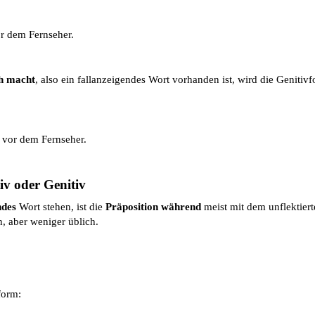
or dem Fernseher.
ch macht
, also ein fallanzeigendes Wort vorhanden ist, wird die Genitiv
s vor dem Fernseher.
v oder Genitiv
ndes
Wort stehen, ist die
Präposition während
meist mit dem unflektier
, aber weniger üblich.
form: