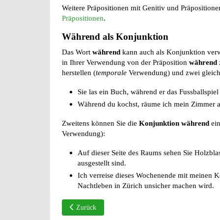
Weitere Präpositionen mit Genitiv und Präpositione
Präpositionen
.
Während als Konjunktion
Das Wort
während
kann auch als Konjunktion verw
in Ihrer Verwendung von der Präposition
während
herstellen (
temporale
Verwendung) und zwei gleich
Sie las ein Buch, während er das Fussballspiel
Während du kochst, räume ich mein Zimmer a
Zweitens können Sie die
Konjunktion während
ein
Verwendung):
Auf dieser Seite des Raums sehen Sie Holzbla
ausgestellt sind.
Ich verreise dieses Wochenende mit meinen K
Nachtleben in Zürich unsicher machen wird.
Vorheriger Beitrag: vor + Akkusativ/Dativ
Zurück