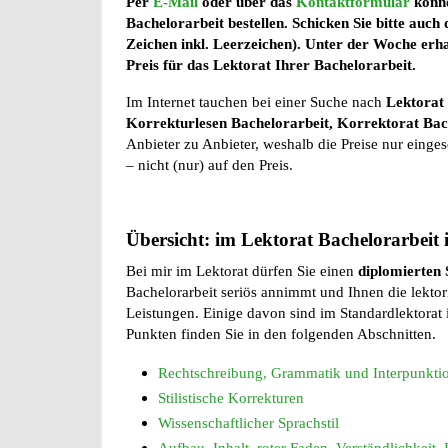
Per
E-Mail
oder über das
Kontaktformular
könne
Bachelorarbeit bestellen. Schicken Sie bitte auc
Zeichen inkl. Leerzeichen). Unter der Woche erha
Preis für das Lektorat Ihrer Bachelorarbeit.
Im Internet tauchen bei einer Suche nach
Lektorat
Korrekturlesen Bachelorarbeit, Korrektorat Bac
Anbieter zu Anbieter, weshalb die Preise nur einge
– nicht (nur) auf den Preis.
Übersicht: im Lektorat Bachelorarbeit 
Bei mir im Lektorat dürfen Sie einen
diplomierten
Bachelorarbeit seriös annimmt und Ihnen die lektor
Leistungen. Einige davon sind im Standardlektorat
Punkten finden Sie in den folgenden Abschnitten.
Rechtschreibung, Grammatik und Interpunkti
Stilistische Korrekturen
Wissenschaftlicher Sprachstil
Aufbau, Inhalt, roter Faden, Verständlichkeit,