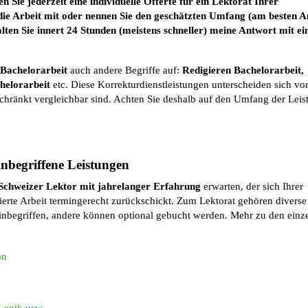
n Sie jederzeit eine individuelle Offerte für ein Lektorat Ihrer
h die Arbeit mit oder nennen Sie den geschätzten Umfang (am besten A
lten Sie innert 24 Stunden (meistens schneller) meine Antwort mit e
 Bachelorarbeit
auch andere Begriffe auf:
Redigieren Bachelorarbeit,
helorarbeit
etc. Diese Korrekturdienstleistungen unterscheiden sich vo
schränkt vergleichbar sind. Achten Sie deshalb auf den Umfang der Lei
inbegriffene Leistungen
 Schweizer Lektor mit jahrelanger Erfahrung
erwarten, der sich Ihrer
ierte Arbeit termingerecht zurückschickt. Zum Lektorat gehören diverse
 inbegriffen, andere können optional gebucht werden. Mehr zu den einz
on
 Logik usw.