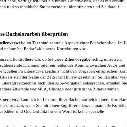
rt habe, verfüge ich über ein breites Grundwissen, das es mir erlaubt, 
en und so inhaltliche Stolpersteine zu identifizieren und Sie darauf
ise Bachelorarbeit überprüfen
ellenverweise
im Text sind zentrale Aspekte einer Bachelorarbeit. Im L
und nehme bei Bedarf «kleinere» Korrekturen vor:
üssen, kontrolliere ich, ob Sie diese
Zitiervorgabe
richtig umsetzen.
ende schliessende Klammer oder ein fehlendes Komma zwischen Autor und
ne Quellen im Literaturverzeichnis nicht den Vorgaben entsprechen, korr
tikels statt der Name der Zeitschrift kursiv gesetzt ist. Sollten aber viel
 Literaturverzeichnis nicht den APA-Vorgaben entsprechen, erhalten Si
andere Zitierstile wie MLA, Chicago oder juristische Zitiervarianten.
otero etc.) kann ich im Lektorat Ihrer Bachelorarbeit kleinere Korrektu
nur umsetzen, wenn Sie mir einen Zugriff erteilen, da manuelle Korrekt
r Zitier- und Quellenfunktion von Word ist keine spezielle