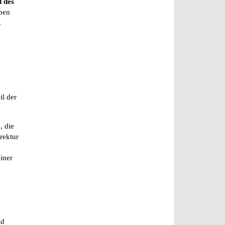
d des
ben
.
il der
, die
rektur
einer
nd