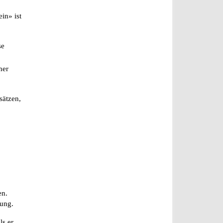
in» ist
se
her
sätzen,
en.
rung.
ls er