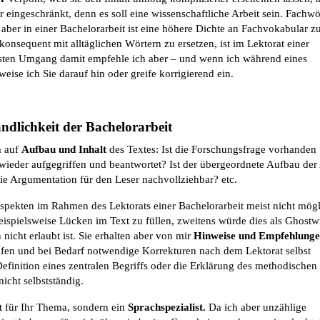
nur eingeschränkt, denn es soll eine wissenschaftliche Arbeit sein. Fachwö
ber in einer Bachelorarbeit ist eine höhere Dichte an Fachvokabular z
konsequent mit alltäglichen Wörtern zu ersetzen, ist im Lektorat einer
ussten Umgang damit empfehle ich aber – und wenn ich während eines
eise ich Sie darauf hin oder greife korrigierend ein.
ndlichkeit der Bachelorarbeit
m auf
Aufbau und Inhalt
des Textes: Ist die Forschungsfrage vorhanden
 wieder aufgegriffen und beantwortet? Ist der übergeordnete Aufbau der 
die Argumentation für den Leser nachvollziehbar? etc.
 Aspekten im Rahmen des Lektorats einer Bachelorarbeit meist nicht mögl
beispielsweise Lücken im Text zu füllen, zweitens würde dies als Ghostw
nicht erlaubt ist. Sie erhalten aber von mir
Hinweise und Empfehlunge
rüfen und bei Bedarf notwendige Korrekturen nach dem Lektorat selbst
Definition eines zentralen Begriffs oder die Erklärung des methodischen
icht selbstständig.
st für Ihr Thema, sondern ein
Sprachspezialist.
Da ich aber unzählige