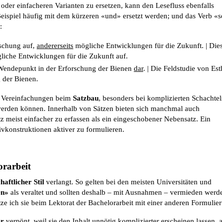
oder einfacheren Varianten zu ersetzen, kann den Lesefluss ebenfalls
eispiel häufig mit dem kürzeren «und» ersetzt werden; und das Verb «se
:
rschung auf,
andererseits
mögliche Entwicklungen für die Zukunft. | Die
iche Entwicklungen für die Zukunft auf.
Wendepunkt in der Erforschung der Bienen
dar
. | Die Feldstudie von Est
 der Bienen.
ch Vereinfachungen beim
Satzbau
, besonders bei komplizierten Schachtel
t werden können. Innerhalb von Sätzen bieten sich manchmal auch
tz meist einfacher zu erfassen als ein eingeschobener Nebensatz. Ein
ivkonstruktionen aktiver zu formulieren.
orarbeit
haftlicher Stil
verlangt. So gelten bei den meisten Universitäten und
en»
als veraltet und sollten deshalb – mit Ausnahmen – vermieden werd
ze ich sie beim Lektorat der Bachelorarbeit mit einer anderen Formulie
er
verpönt, weil sie den Inhalt unnötig komplizierter erscheinen lassen, a