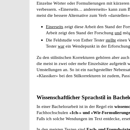
Einzelne Wörter oder Formulierungen mit kürzeren 
verbessern. «Einerseits… andererseits» kann zum B
meist die bessere Alternative zum Verb «darstellen»
Einerseits
zeigt diese Arbeit den Stand der Fo
Arbeit zeigt den Stand der Forschung
und
mögl
Die Feldstudie von Esther Tester
stellte
einen 
Tester
war
ein Wendepunkt in der Erforschung
Zu den stilistischen Korrekturen gehören aber au
die meist in zwei oder mehr Einzelsätze aufgeteil
Umstellungen an. So ist ein nachgestellter Nebensa
«Klassiker» bei den Stilkorrekturen ist zudem, Pass
Wissenschaftlicher Sprachstil in Bachel
In einer Bachelorarbeit ist in der Regel ein
wissensc
Fachhochschulen
«Ich-» und «Wir-Formulierung
Falls ich solche Wendungen im Text entdecke, erset
In den meisten Texten sind
Fach- und Fremdwört