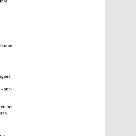
Ihre
ektorat
igiere
e
e «nur»
ren bei
uren