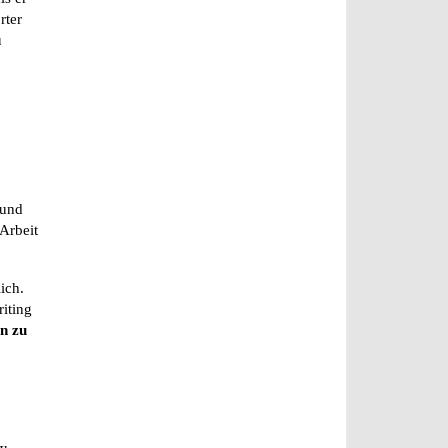
rter
u
 und
Arbeit
ich.
riting
n zu