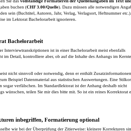
en Sie das
vollständige Formatieren der Quellenangaben im Text un
gaben buchen (
CHF 3.00/Quelle
). Dazu müssen alle notwendigen Anga
en sein (Buchtitel, Autoren, Jahr, Verlag, Verlagsort, Heftnummer etc.)
e im Lektorat Bachelorarbeit ignorieren.
at Bachelorarbeit
r Interviewtranskriptionen ist in einer Bachelorarbeit meist ebenfalls
ht im Detail, kontrolliere aber, ob auf die Inhalte des Anhangs im Kernte
eist nicht sinnvoll oder notwendig, denn er enthält Zusatzinformationen
um Beispiel Datenmaterial aus statistischen Auswertungen. Eine Stilkor
n sogar verfälschen. Im Standardlektorat ist der Anhang deshalb nicht
s wünschen, teilen Sie mir dies bitte mit. So ist ein reines Korrektorat 
kturen inbegriffen, Formatierung optional
sselbe wie bei der Überprüfung der Zitierweise: kleinere Korrekturen si