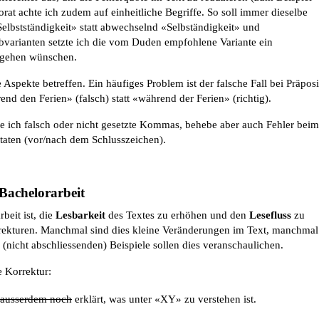
ktorat achte ich zudem auf einheitliche Begriffe. So soll immer dieselbe
elbstständigkeit» statt abwechselnd «Selbständigkeit» und
ibvarianten setzte ich die vom Duden empfohlene Variante ein
Vorgehen wünschen.
Aspekte betreffen. Ein häufiges Problem ist der falsche Fall bei Präposi
end den Ferien» (falsch) statt «während der Ferien» (richtig).
re ich falsch oder nicht gesetzte Kommas, behebe aber auch Fehler beim
taten (vor/nach dem Schlusszeichen).
 Bachelorarbeit
beit ist, die
Lesbarkeit
des Textes zu erhöhen und den
Lesefluss
zu
orrekturen. Manchmal sind dies kleine Veränderungen im Text, manchmal
(nicht abschliessenden) Beispiele sollen dies veranschaulichen.
he Korrektur:
ausserdem noch
erklärt, was unter «XY» zu verstehen ist.