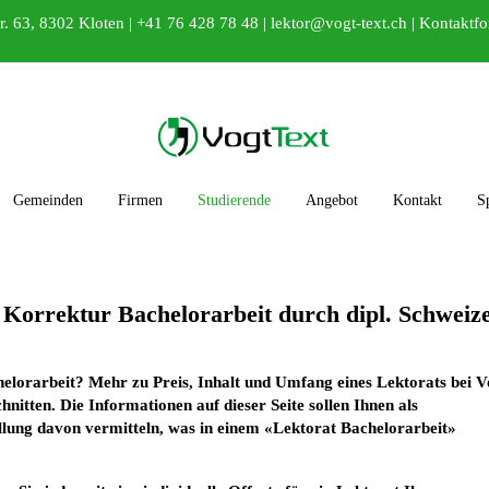
r. 63, 8302 Kloten |
+41 76 428 78 48
|
lektor@vogt-text.ch
|
Kontaktfo
Gemeinden
Firmen
Studierende
Angebot
Kontakt
S
 Korrektur Bachelorarbeit durch dipl. Schweiz
helorarbeit? Mehr zu Preis, Inhalt und Umfang eines Lektorats bei V
chnitten. Die Informationen auf dieser Seite sollen Ihnen als
llung davon vermitteln, was in einem «Lektorat Bachelorarbeit»