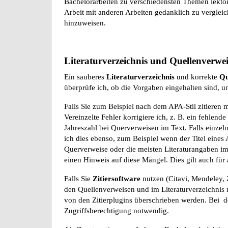
Bachelorarbeiten zu verschiedensten Themen lektorie
Arbeit mit anderen Arbeiten gedanklich zu vergleich
hinzuweisen.
Literaturverzeichnis und Quellenverwe
Ein sauberes
Literaturverzeichnis
und korrekte
Qu
überprüfe ich, ob die Vorgaben eingehalten sind, 
Falls Sie zum Beispiel nach dem APA-Stil zitieren m
Vereinzelte Fehler korrigiere ich, z. B. ein fehl
Jahreszahl bei Querverweisen im Text. Falls einzel
ich dies ebenso, zum Beispiel wenn der Titel eines Ar
Querverweise oder die meisten Literaturangaben im
einen Hinweis auf diese Mängel. Dies gilt auch für 
Falls Sie
Zitiersoftware
nutzen (Citavi, Mendeley, Z
den Quellenverweisen und im Literaturverzeichnis 
von den Zitierplugins überschrieben werden. Bei de
Zugriffsberechtigung notwendig.