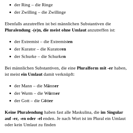
der Ring – die Ringe
der Zwilling – die Zwillinge
Ebenfalls anzutreffen ist bei männlichen Substantiven die
Pluralendung -(e)n, die meist ohne Umlaut
anzutreffen ist:
der Extremist – die Extremist
en
der Kurator – die Kurator
en
der Schurke – die Schurke
n
Bei männlichen Substantiven, die eine
Pluralform mit -er
haben,
ist meist
ein Umlaut
damit verknüpft:
der Mann – die M
ä
nn
er
der Wurm – die W
ü
rm
er
der Gott – die G
ö
tt
er
Keine Pluralendung
haben fast alle Maskulina, die
im Singular
auf -er, -en oder -
el
enden. Je nach Wort ist im Plural ein Umlaut
oder kein Umlaut zu finden