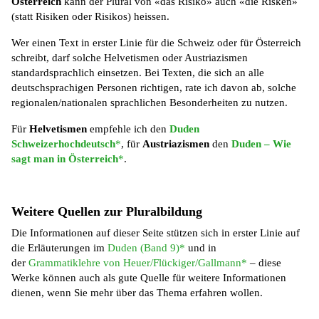
Österreich
kann der Plural von «das Risiko» auch «die Risken»
(statt Risiken oder Risikos) heissen.
Wer einen Text in erster Linie für die Schweiz oder für Österreich
schreibt, darf solche Helvetismen oder Austriazismen
standardsprachlich einsetzen. Bei Texten, die sich an alle
deutschsprachigen Personen richtigen, rate ich davon ab, solche
regionalen/nationalen sprachlichen Besonderheiten zu nutzen.
Für
Helvetismen
empfehle ich den
Duden
Schweizerhochdeutsch
*
, für
Austriazismen
den
Duden – Wie
sagt man in Österreich
*
.
Weitere Quellen zur Pluralbildung
Die Informationen auf dieser Seite stützen sich in erster Linie auf
die Erläuterungen im
Duden (Band 9)*
und in
der
Grammatiklehre von Heuer/Flückiger/Gallmann*
– diese
Werke können auch als gute Quelle für weitere Informationen
dienen, wenn Sie mehr über das Thema erfahren wollen.