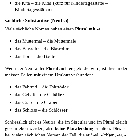
die Kita – die Kitas (kurz für Kindertagesstätte –
Kindertagesstätten)
sächliche Substantive (Neutra)
Viele sächliche Nomen haben einen
Plural mit -e
:
das Muttermal – die Muttermale
das Blasrohr – die Blasrohre
das Boot – die Boote
Wenn bei Neutra der
Plural auf -er
gebildet wird, ist dies in den
meisten Fällen
mit
einem
Umlaut
verbunden:
das Fahrrad – die Fahrr
ä
d
er
das Gehalt – die Geh
ä
lt
er
das Grab – die Gr
ä
b
er
das Schloss – die Schl
ö
ss
er
Schliesslich gibt es Neutra, die im Singular und im Plural gleich
geschrieben werden, also
keine Pluralendung
erhalten. Dies ist
bei vielen sächlichen Nomen der Fall, die auf -
el
, -(
ch
)en, -er, -