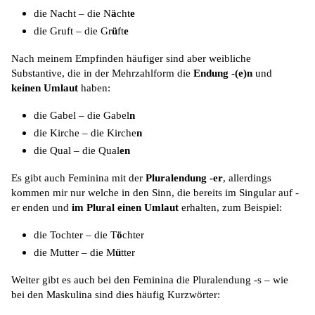
die Nacht – die N
ä
cht
e
die Gruft – die Gr
ü
ft
e
Nach meinem Empfinden häufiger sind aber weibliche
Substantive, die in der Mehrzahlform die
Endung -(e)n
und
keinen Umlaut
haben:
die Gabel – die Gabel
n
die Kirche – die Kirche
n
die Qual – die Qual
en
Es gibt auch Feminina mit der
Pluralendung -er
, allerdings
kommen mir nur welche in den Sinn, die bereits im Singular auf -
er enden und
im Plural einen Umlaut
erhalten, zum Beispiel:
die Tochter – die T
ö
chter
die Mutter – die M
ü
tter
Weiter gibt es auch bei den Feminina die Pluralendung -s – wie
bei den Maskulina sind dies häufig Kurzwörter: