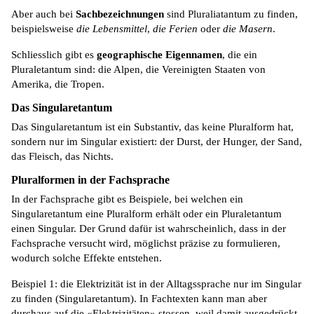
Aber auch bei
Sachbezeichnungen
sind
Pluraliatantum
zu finden,
beispielsweise
die Lebensmittel
,
die Ferien
oder
die Masern
.
Schliesslich gibt es
geographische Eigennamen
, die ein
Pluraletantum sind: die Alpen, die Vereinigten Staaten von
Amerika, die Tropen.
Das Singularetantum
Das Singularetantum ist ein Substantiv, das keine Pluralform hat,
sondern nur im Singular existiert: der Durst, der Hunger, der Sand,
das Fleisch, das Nichts.
Pluralformen in der Fachsprache
In der Fachsprache gibt es Beispiele, bei welchen ein
Singularetantum eine Pluralform erhält oder ein Pluraletantum
einen Singular. Der Grund dafür ist wahrscheinlich, dass in der
Fachsprache versucht wird, möglichst präzise zu formulieren,
wodurch solche Effekte entstehen.
Beispiel 1: die Elektrizität ist in der Alltagssprache nur im Singular
zu finden (Singularetantum). In Fachtexten kann man aber
durchaus auf die «
Elektrizitäten
» stossen, weil damit ausgedrückt