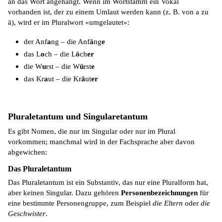
an das Wort angehängt. Wenn im Wortstamm ein Vokal
vorhanden ist, der zu einem Umlaut werden kann (z. B. von a zu
ä), wird er im Pluralwort «umgelautet»:
der Anf
a
ng – die Anf
ä
ng
e
das L
o
ch – die L
ö
ch
er
die W
u
rst – die W
ü
rst
e
das Kr
a
ut – die Kr
ä
ut
er
Pluraletantum und Singularetantum
Es gibt Nomen, die nur im Singular oder nur im Plural
vorkommen; manchmal wird in der Fachsprache aber davon
abgewichen:
Das Pluraletantum
Das Pluraletantum ist ein Substantiv, das nur eine Pluralform hat,
aber keinen Singular. Dazu gehören
Personenbezeichnungen
für
eine bestimmte Personengruppe, zum Beispiel
die Eltern
oder
die
Geschwister
.