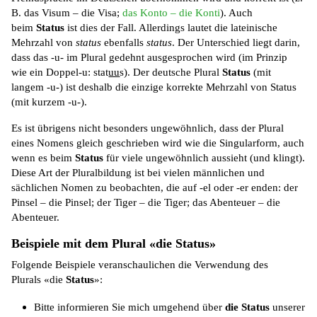
B. das Visum – die Visa;
das Konto – die Konti
). Auch
beim
Status
ist dies der Fall. Allerdings lautet die lateinische
Mehrzahl von
status
ebenfalls
status
. Der Unterschied liegt darin,
dass das -u- im Plural gedehnt ausgesprochen wird (im Prinzip
wie ein Doppel-u: stat
uu
s). Der deutsche Plural
Status
(mit
langem -u-) ist deshalb die einzige korrekte Mehrzahl von Status
(mit kurzem -u-).
Es ist übrigens nicht besonders ungewöhnlich, dass der Plural
eines Nomens gleich geschrieben wird wie die Singularform, auch
wenn es beim
Status
für viele ungewöhnlich aussieht (und klingt).
Diese Art der Pluralbildung ist bei vielen männlichen und
sächlichen Nomen zu beobachten, die auf -el oder -er enden: der
Pinsel – die Pinsel; der Tiger – die Tiger; das Abenteuer – die
Abenteuer.
Beispiele mit dem Plural «die Status»
Folgende Beispiele veranschaulichen die Verwendung des
Plurals «die
Status
»:
Bitte informieren Sie mich umgehend über
die Status
unserer