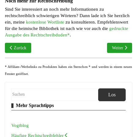
Noch mehr zur Rechtschreibung
Sind Sie interessiert an noch mehr Informationen zu
rechtschreiblich schwierigen Wörtern? Dann lade ich Sie herzlich
ein, meine
kostenlose Wortliste
zu konsultieren. Empfehlenswert
für die heimische Bibliothek ist nach wie vor auch die
gedruckte
Ausgabe des Rechtschreibduden*
.
Vorheriger Beitrag: PS, PS. oder P. S.
Nächster Beitr
Zurück
Weiter
* Affiliate-/Werbelinks zu Produkten haben ein Sternchen * und werden in einem neuen
Fenster geöffnet.
Los
Mehr Sprachtipps
Vogtblog
Häufige Rechtschreibfehler