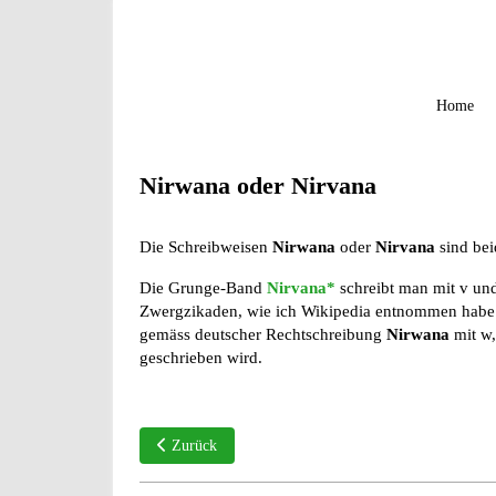
Home
Nirwana oder Nirvana
Die Schreibweisen
Nirwana
oder
Nirvana
sind bei
Die Grunge-Band
Nirvana*
schreibt man mit v und
Zwergzikaden, wie ich Wikipedia entnommen habe. 
gemäss deutscher Rechtschreibung
Nirwana
mit w,
geschrieben wird.
Vorheriger Beitrag: nichts desto trotz oder nichtsdesto
Zurück