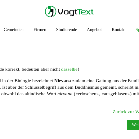
Gemeinden
Firmen
Studierende
Angebot
Kontakt
S
de korrekt, bedeuten aber nicht
dasselbe
!
 in der Biologie bezeichnet
Nirvana
zudem eine Gattung aus der Famil
Ist aber der Schlüsselbegriff aus dem Buddhismus gemeint, schreibt m
 obwohl das altindische Wort
nirvana
(«erloschen», «ausgeblasen») mit
Zurück zur Wo
trotz
Näc
Wei