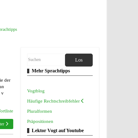
prachtipps
Los
Mehr Sprachtipps
ie der
an
Vogtblog
 v
Häufige Rechtschreibfehler
rtliste
Pluralformen
Präpositionen
hster Beitrag: nochmals, nochmal oder noch mal
ter
Lektor Vogt auf Youtube