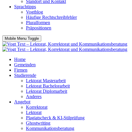
Standort und Kontakt
Sprachtipps
Vogtblog
Häufige Rechtschreibfehler
Pluralformen
Präpositionen
Mobile Menu Toggle
Home
Gemeinden
Firmen
Studierende
Lektorat Masterarbeit
Lektorat Bachelorarbeit
Lektorat Diplomarbeit
Anderes
Angebot
Korrektorat
Lektorat
Plagiatscheck & KI-Stilprüfung
Ghostwriting
Kommunikationsberatung