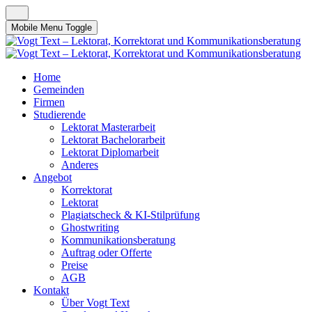
Mobile Menu Toggle
Home
Gemeinden
Firmen
Studierende
Lektorat Masterarbeit
Lektorat Bachelorarbeit
Lektorat Diplomarbeit
Anderes
Angebot
Korrektorat
Lektorat
Plagiatscheck & KI-Stilprüfung
Ghostwriting
Kommunikationsberatung
Auftrag oder Offerte
Preise
AGB
Kontakt
Über Vogt Text