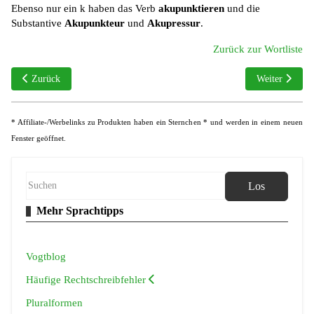
Ebenso nur ein k haben das Verb
akupunktieren
und die
Substantive
Akupunkteur
und
Akupressur
.
Zurück zur Wortliste
Vorheriger Beitrag: Akuise, Akquise oder Aquise
Nächster Beitr
Zurück
Weiter
* Affiliate-/Werbelinks zu Produkten haben ein Sternchen * und werden in einem neuen
Fenster geöffnet.
Los
Mehr Sprachtipps
Vogtblog
Häufige Rechtschreibfehler
Pluralformen