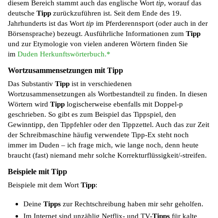
diesem Bereich stammt auch das englische Wort
tip
, worauf das
deutsche
Tipp
zurückzuführen ist. Seit dem Ende des 19.
Jahrhunderts ist das Wort
tip
im Pferderennsport (oder auch in der
Börsensprache) bezeugt. Ausführliche Informationen zum
Tipp
und zur Etymologie von vielen anderen Wörtern finden Sie
im
Duden Herkunftswörterbuch.*
Wortzusammensetzungen mit Tipp
Das Substantiv
Tipp
ist in verschiedenen
Wortzusammensetzungen als Wortbestandteil zu finden. In diesen
Wörtern wird
Tipp
logischerweise ebenfalls mit Doppel-p
geschrieben. So gibt es zum Beispiel das Tippspiel, den
Gewinntipp, den Tippfehler oder den Tippzettel. Auch das zur Zeit
der Schreibmaschine häufig verwendete Tipp-Ex steht noch
immer im Duden – ich frage mich, wie lange noch, denn heute
braucht (fast) niemand mehr solche Korrekturflüssigkeit/-streifen.
Beispiele mit Tipp
Beispiele mit dem Wort
Tipp
:
Deine
Tipps
zur Rechtschreibung haben mir sehr geholfen.
Im Internet sind unzählig Netflix- und TV-
Tipps
für kalte