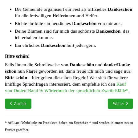
Die Gemeinde organisiert ein Fest als offizielles
Dankeschön
für alle freiwilligen Helferinnen und Helfer.
Richte ihr bitte ein herzliches
Dankeschön
von mir aus.
Deine Blumen sind für mich das schönste
Dankeschön
, das
ich erhalten konnte.
Ein ehrliches
Dankeschön
hört jeder gern.
Bitte schön!
Falls Ihnen die Schreibweise von
Dankeschön
und
danke/Danke
schön
nun klarer geworden ist, dann freue ich mich und sage nur:
Bitte schön
– hier gelten dieselben Regeln! Wer sich für weitere
knifflige Sprachfragen interessiert, dem empfehle ich den
Kauf
von Duden-Band 9: Wörterbuch der sprachlichen Zweifelsfälle*
.
Vorheriger Beitrag: Cervelat oder Servela
Nächster Beitr
Zurück
Weiter
* Affiliate-/Werbelinks zu Produkten haben ein Sternchen * und werden in einem neuen
Fenster geöffnet.