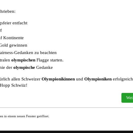
chrieben:
sfeier entfacht
f
nf Kontinente
old gewinnen
 Fairness-Gedanken zu beachten
tralen
olympischen
Flagge starten.
nie der
olympische
Gedanke
rlich allen Schweizer
Olympionikinnen
und
Olympioniken
erfolgreic
 Hopp Schwiiz!
rrektor vs. Word
Näch
Wei
en in einem neuen Fenster geöffnet.