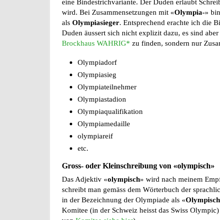
eine Bindestrichvariante. Der Duden erlaubt Schrei
wird. Bei Zusammensetzungen mit «
Olympia-
» bi
als
Olympiasieger
. Entsprechend erachte ich die 
Duden äussert sich nicht explizit dazu, es sind a
Brockhaus WAHRIG*
zu finden, sondern nur Zus
Olympiadorf
Olympiasieg
Olympiateilnehmer
Olympiastadion
Olympiaqualifikation
Olympiamedaille
olympiareif
etc.
Gross- oder Kleinschreibung von «olympisch»
Das Adjektiv «
olympisch
» wird nach meinem Empf
schreibt man gemäss dem Wörterbuch der sprachlich
in der Bezeichnung der Olympiade als «
Olympische
Komitee (in der Schweiz heisst das Swiss Olympic)