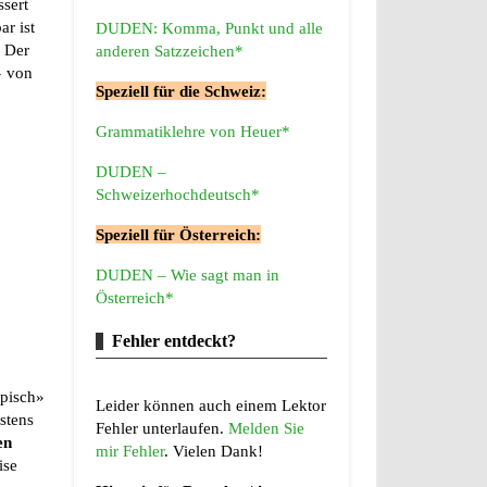
ssert
ar ist
DUDEN: Komma, Punkt und alle
. Der
anderen Satzzeichen*
» von
Speziell für die Schweiz:
Grammatiklehre von Heuer*
DUDEN –
Schweizerhochdeutsch*
Speziell für Österreich:
DUDEN – Wie sagt man in
Österreich*
Fehler entdeckt?
pisch»
Leider können auch einem Lektor
rstens
Fehler unterlaufen.
Melden Sie
en
mir Fehler
. Vielen Dank!
ise