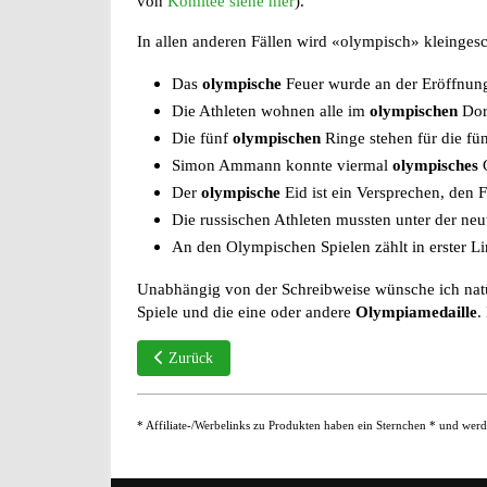
von
Komitee siehe hier
).
In allen anderen Fällen wird «olympisch» kleinges
Das
olympische
Feuer wurde an der Eröffnung
Die Athleten wohnen alle im
olympischen
Dor
Die fünf
olympischen
Ringe stehen für die fü
Simon Ammann konnte viermal
olympisches
G
Der
olympische
Eid ist ein Versprechen, den
Die russischen Athleten mussten unter der neu
An den Olympischen Spielen zählt in erster Li
Unabhängig von der Schreibweise wünsche ich natü
Spiele und die eine oder andere
Olympiamedaille
.
Vorheriger Beitrag: Test: Duden-Mentor vs. Duden Ko
Zurück
* Affiliate-/Werbelinks zu Produkten haben ein Sternchen * und werd