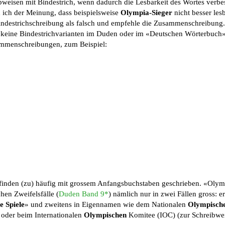
bweisen mit Bindestrich, wenn dadurch die Lesbarkeit des Wortes verbe
n ich der Meinung, dass beispielsweise
Olympia-Sieger
nicht besser lesb
Bindestrichschreibung als falsch und empfehle die Zusammenschreibung
ber keine Bindestrichvarianten im Duden oder im «Deutschen Wörterbuch
ammenschreibungen, zum Beispiel:
inden (zu) häufig mit grossem Anfangsbuchstaben geschrieben. «Olym
en Zweifelsfälle (
Duden Band 9*
) nämlich nur in zwei Fällen gross: e
 Spiele
» und zweitens in Eigennamen wie dem Nationalen
Olympisch
 oder beim Internationalen
Olympischen
Komitee (IOC) (zur Schreibwe