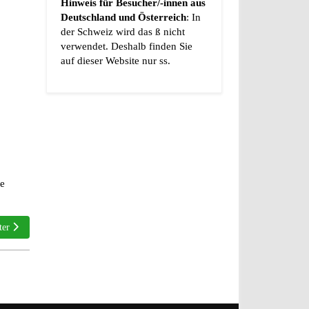
Hinweis für Besucher/-innen aus
Deutschland und Österreich
: In
der Schweiz wird das ß nicht
verwendet. Deshalb finden Sie
auf dieser Website nur ss.
he
ster Beitrag: Der/die Cervelat/Servela(t) – wie man die Schweizer Nationalwur
ter