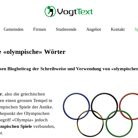
Gemeinden
Firmen
Studierende
Angebot
Kontakt
S
e «olympische» Wörter
esen Blogbeitrag der Schreibweise und Verwendung von «olympische
r
, also die griechischen
hen einen grossen Tempel in
mpischen Spiele der Antike.
öhepunkt der Olympischen
Begriff «Olympia» jedoch
mpischen Spiele
verbunden,
t.