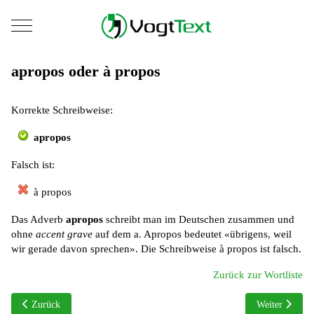
Mobile Menu Toggle
apropos oder à propos
Korrekte Schreibweise:
apropos
Falsch ist:
à propos
Das Adverb
apropos
schreibt man im Deutschen zusammen und
ohne
accent grave
auf dem a. Apropos bedeutet «übrigens, weil
wir gerade davon sprechen». Die Schreibweise à propos ist falsch.
Zurück zur Wortliste
Vorheriger Beitrag: Appell oder Apell
Nächster Beitra
Zurück
Weiter