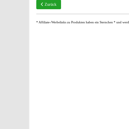
Vorheriger Beitrag: annullieren oder anullieren
Zurück
* Affiliate-/Werbelinks zu Produkten haben ein Sternchen * und werd