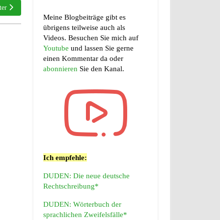
ster Beitrag: Appell oder Apell
ter
Meine Blogbeiträge gibt es
übrigens teilweise auch als
Videos. Besuchen Sie mich auf
Youtube
und lassen Sie gerne
einen Kommentar da oder
abonnieren
Sie den Kanal.
Ich empfehle:
DUDEN: Die neue deutsche
Rechtschreibung*
DUDEN: Wörterbuch der
sprachlichen Zweifelsfälle*