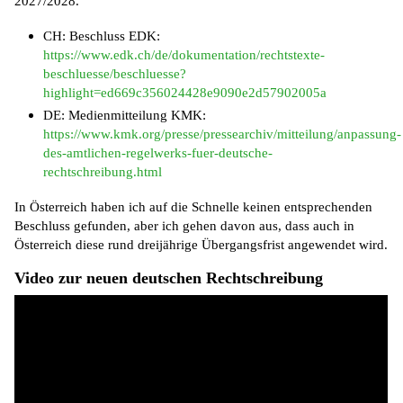
2027/2028.
CH: Beschluss EDK:
https://www.edk.ch/de/dokumentation/rechtstexte-
beschluesse/beschluesse?
highlight=ed669c356024428e9090e2d57902005a
DE: Medienmitteilung KMK:
https://www.kmk.org/presse/pressearchiv/mitteilung/anpassung-
des-amtlichen-regelwerks-fuer-deutsche-
rechtschreibung.html
In Österreich haben ich auf die Schnelle keinen entsprechenden
Beschluss gefunden, aber ich gehen davon aus, dass auch in
Österreich diese rund dreijährige Übergangsfrist angewendet wird.
Video zur neuen deutschen Rechtschreibung