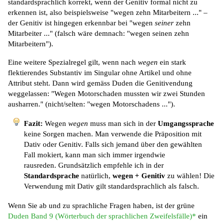
standardsprachlich korrekt, wenn der Genitiv formal nicht zu
erkennen ist, also beispielsweise "wegen zehn Mitarbeitern ..." –
der Genitiv ist hingegen erkennbar bei "wegen
seiner
zehn
Mitarbeiter ..." (falsch wäre demnach: "wegen seinen zehn
Mitarbeitern").
Eine weitere Spezialregel gilt, wenn nach
wegen
ein stark
flektierendes Substantiv im Singular ohne Artikel und ohne
Attribut steht. Dann wird gemäss Duden die Genitivendung
weggelassen: "Wegen Motorschaden mussten wir zwei Stunden
ausharren." (nicht/selten: "wegen Motorschadens ...").
Fazit:
Wegen
wegen
muss man sich in der
Umgangssprache
keine Sorgen machen. Man verwende die Präposition mit
Dativ oder Genitiv. Falls sich jemand über den gewählten
Fall mokiert, kann man sich immer irgendwie
rausreden. Grundsätzlich empfehle ich in der
Standardsprache
natürlich,
wegen + Genitiv
zu wählen! Die
Verwendung mit Dativ gilt standardsprachlich als falsch.
Wenn Sie ab und zu sprachliche Fragen haben, ist der grüne
Duden Band 9 (Wörterbuch der sprachlichen Zweifelsfälle)*
ein